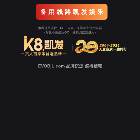
备 用 线 路 凯 发 娱 乐
推荐使用谷歌、UC、火狐、夸客等主流浏览器
（尽量不要使用QQ、搜狗浏览器进入）
EVOBjL.com 品牌沉淀 值得信赖